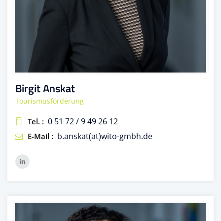
Birgit Anskat
Tourismusförderung
0 51 72 / 9 49 26 12
Tel. :
b.anskat(at)wito-gmbh.de
E-Mail :