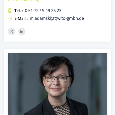
0 51 72 / 9 49 26 23
Tel. :
m.adamski(at)wito-gmbh.de
E-Mail :