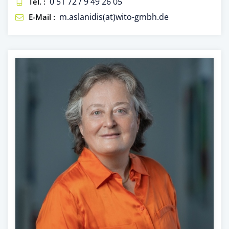
0 51 72 / 9 49 26 05
Tel. :
m.aslanidis(at)wito-gmbh.de
E-Mail :