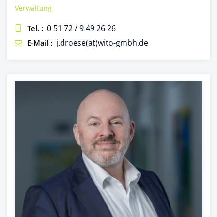
Verwaltung
0 51 72 / 9 49 26 26
Tel. :
j.droese(at)wito-gmbh.de
E-Mail :