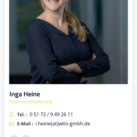
Inga Heine
Tourismusförderung
0 51 72 / 9 49 26 11
Tel. :
i.heine(at)wito-gmbh.de
E-Mail :