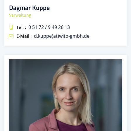
Dagmar Kuppe
Verwaltung
0 51 72 / 9 49 26 13
Tel. :
d.kuppe(at)wito-gmbh.de
E-Mail :