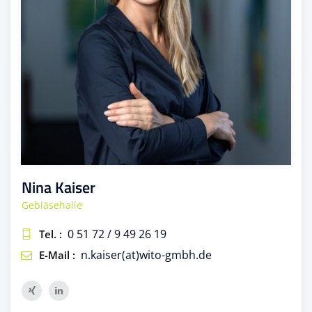
Nina Kaiser
Gebläsehalle
0 51 72 / 9 49 26 19
Tel. :
n.kaiser(at)wito-gmbh.de
E-Mail :