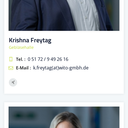
Krishna Freytag
Gebläsehalle
0 51 72 / 9 49 26 16
Tel. :
k.freytag(at)wito-gmbh.de
E-Mail :