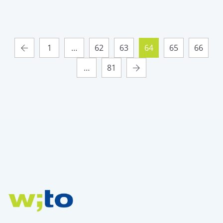
1
…
62
63
64
65
66
…
81