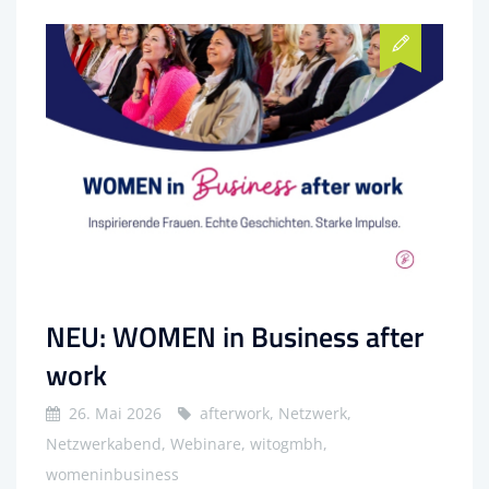
NEU: WOMEN in Business after
work
26. Mai 2026
afterwork, Netzwerk,
Netzwerkabend, Webinare, witogmbh,
womeninbusiness