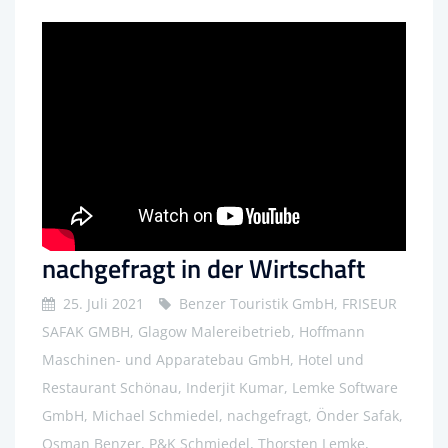
nachgefragt in der Wirtschaft
25. Juli 2021
Benzer Touristik GmbH, FRISEUR
SAFAK GMBH, Glagow Malereibetrieb, Hoffmann
Maschinen- und Apparatebau GmbH, Hotel und
Restaurant Schönau, Inderjit Kumar, Lemke Software
GmbH, Michael Schmiedel, nachgefragt, Önder Safak,
Osman Benzer, P&K Schmiedel, Thorsten Lemke,