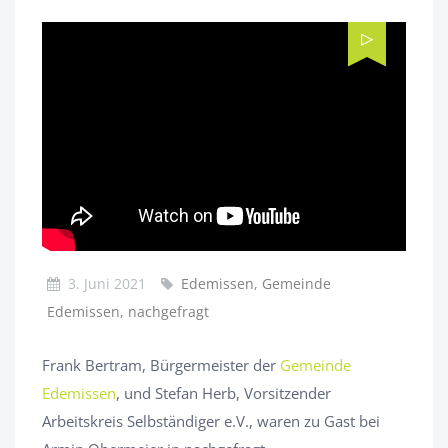
3. Juni 2021
Edemissen, Gemeinde
Edemissen, nachgefragt
Frank Bertram, Bürgermeister der
Gemeinde
Edemissen
, und Stefan Herb, Vorsitzender
Arbeitskreis Selbständiger e.V., waren zu Gast bei