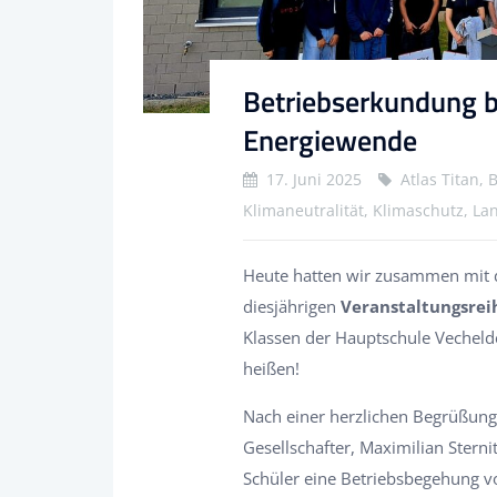
Betriebserkundung bei
Energiewende
17. Juni 2025
Atlas Titan,
Klimaneutralität, Klimaschutz, La
Heute hatten wir zusammen mit
diesjährigen
Veranstaltungsrei
Klassen der Hauptschule Vecheld
heißen!
Nach einer herzlichen Begrüßung
Gesellschafter, Maximilian Stern
Schüler eine Betriebsbegehung vo