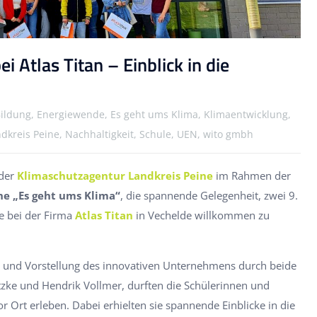
 Atlas Titan – Einblick in die
 Bildung, Energiewende, Es geht ums Klima, Klimaentwicklung,
ndkreis Peine, Nachhaltigkeit, Schule, UEN, wito gmbh
 der
Klimaschutzagentur Landkreis Peine
im Rahmen der
he „Es geht ums Klima“
, die spannende Gelegenheit, zwei 9.
e bei der Firma
Atlas Titan
in Vechelde willkommen zu
 und Vorstellung des innovativen Unternehmens durch beide
itzke und Hendrik Vollmer, durften die Schülerinnen und
r Ort erleben. Dabei erhielten sie spannende Einblicke in die