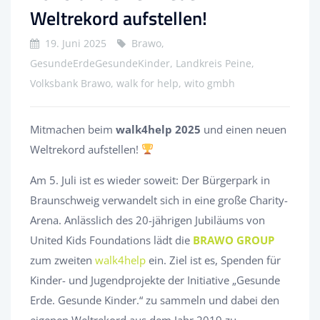
Weltrekord aufstellen!
19. Juni 2025
Brawo,
GesundeErdeGesundeKinder, Landkreis Peine,
Volksbank Brawo, walk for help, wito gmbh
Mitmachen beim
walk4help 2025
und einen neuen
Weltrekord aufstellen!
Am 5. Juli ist es wieder soweit: Der Bürgerpark in
Braunschweig verwandelt sich in eine große Charity-
Arena. Anlässlich des 20-jährigen Jubiläums von
United Kids Foundations lädt die
BRAWO GROUP
zum zweiten
walk4help
ein. Ziel ist es, Spenden für
Kinder- und Jugendprojekte der Initiative „Gesunde
Erde. Gesunde Kinder.“ zu sammeln und dabei den
eigenen Weltrekord aus dem Jahr 2019 zu