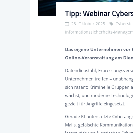
Tipp: Webinar Cybers
23. Oktober 2025
Cybersic
Informationssicherheits-Managem
Das eigene Unternehmen vor 
Online-Veranstaltung am
Dien
Datendiebstahl, Erpressungsvers
Unternehmen treffen – unabhäng
sich rasant: Kriminelle Gruppen 
wächst, und moderne Technologien
gezielt für Angriffe eingesetzt.
Gerade KI-unterstützte Cyberangr
Mails, gefälschte Kommunikation
lassen sich von klassischen Sc