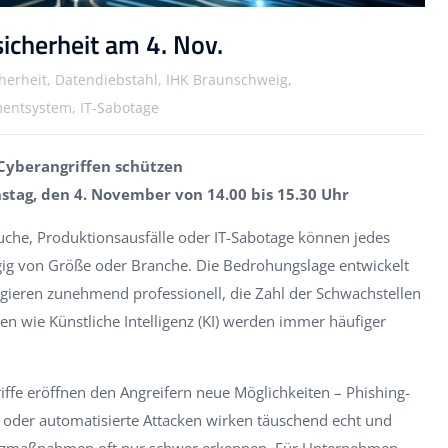
icherheit am 4. Nov.
herheit, Datendiebstahl, IHK Braunschweig,
entsystem, IT-Sabotage
Cyberangriffen schützen
stag, den 4. November von 14.00 bis 15.30 Uhr
uche, Produktionsausfälle oder IT-Sabotage können jedes
ig von Größe oder Branche. Die Bedrohungslage entwickelt
agieren zunehmend professionell, die Zahl der Schwachstellen
 wie Künstliche Intelligenz (KI) werden immer häufiger
iffe eröffnen den Angreifern neue Möglichkeiten – Phishing-
 oder automatisierte Attacken wirken täuschend echt und
hutzmaßnahmen oft nur schwer erkennen. Für Unternehmen