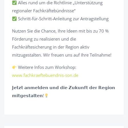
Alles rund um die Richtlinie „Unterstützung
regionaler Fachkräftebündnisse“
Schritt-für-Schritt-Anleitung zur Antragstellung
Nutzen Sie die Chance, Ihre Ideen mit bis zu 70 %
Förderung zu realisieren und die
Fachkräftesicherung in der Region aktiv
mitzugestalten. Wir freuen uns auf Ihre Teilnahme!
Weitere Infos zum Workshop:
www.fachkraeftebuendnis-son.de
𝗝𝗲𝘁𝘇𝘁 𝗮𝗻𝗺𝗲𝗹𝗱𝗲𝗻 𝘂𝗻𝗱 𝗱𝗶𝗲 𝗭𝘂𝗸𝘂𝗻𝗳𝘁 𝗱𝗲𝗿 𝗥𝗲𝗴𝗶𝗼𝗻
𝗺𝗶𝘁𝗴𝗲𝘀𝘁𝗮𝗹𝘁𝗲𝗻!