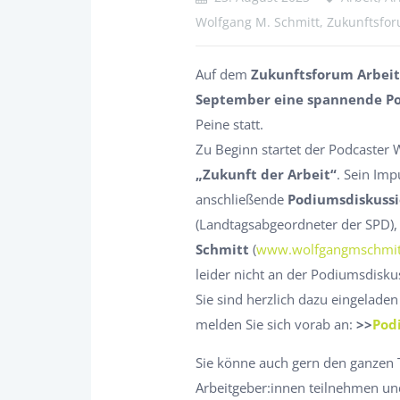
Wolfgang M. Schmitt, Zukunftsfo
Auf dem
Zukunftsforum Arbei
September eine spannende Pod
Peine statt.
Zu Beginn startet der Podcaster
„Zukunft der Arbeit“
. Sein Im
anschließende
Podiumsdiskuss
(Landtagsabgeordneter der SPD)
Schmitt
(
www.wolfgangmschmit
leider nicht an der Podiumsdisku
Sie sind herzlich dazu eingeladen
melden Sie sich vorab an:
>>
Pod
Sie könne auch gern den ganzen
Arbeitgeber:innen teilnehmen un