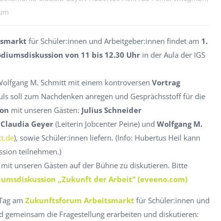
rum
tsmarkt
für Schüler:innen und Arbeitgeber:innen findet am
1.
iumsdiskussion von 11 bis 12.30 Uhr
in der Aula der IGS
 Wolfgang M. Schmitt mit einem kontroversen
Vortrag
puls soll zum Nachdenken anregen und Gesprächsstoff für die
ion
mit unseren Gästen:
Julius Schneider
,
Claudia Geyer
(Leiterin Jobcenter Peine) und
Wolfgang M.
t.de
), sowie Schüler:innen liefern. (Info: Hubertus Heil kann
ssion teilnehmen.)
 mit unseren Gästen auf der Bühne zu diskutieren. Bitte
iumsdiskussion „Zukunft der Arbeit“ (eveeno.com)
 Tag am
Zukunftsforum Arbeitsmarkt
für Schüler:innen und
d gemeinsam die Fragestellung erarbeiten und diskutieren: