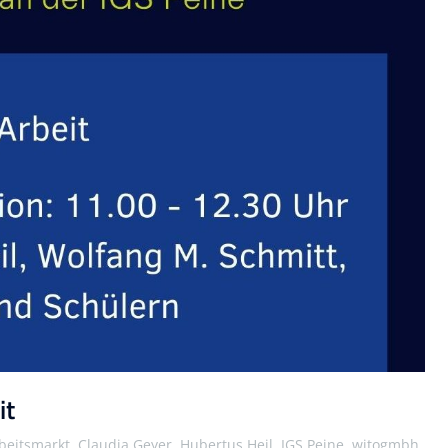
it
rbeitsmarkt, Claudia Geyer, Hubertus Heil, IGS Peine, witogmbh,