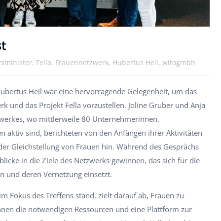
st
tsminister, Fella, Frauennetzwerk, Hubertus Heil, witogmbh
Hubertus Heil war eine hervorragende Gelegenheit, um das
 und das Projekt Fella vorzustellen. Joline Gruber und Anja
tzwerkes, wo mittlerweile 80 Unternehmerinnen,
 aktiv sind, berichteten von den Anfängen ihrer Aktivitäten
 der Gleichstellung von Frauen hin. Während des Gesprächs
blicke in die Ziele des Netzwerks gewinnen, das sich für die
 und deren Vernetzung einsetzt.
 im Fokus des Treffens stand, zielt darauf ab, Frauen zu
ihnen die notwendigen Ressourcen und eine Plattform zur