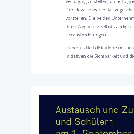
Verfügung zu stellen, um erfolgre
Drosdowska waren live zugeschalt
vorstellen. Die beiden Unterneh
ihren Weg in die Selbstständigke
Herausforderungen.
Hubertus Heil diskutierte mit uns
Initiativen die Sichtbarkeit und