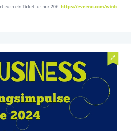
rt euch ein Ticket für nur 20€:
https://eveeno.com/winb