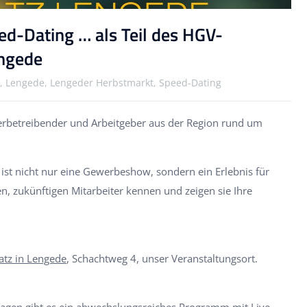
ed-Dating … als Teil des HGV-
engede
e, Lengede, Lengeder Herbstmarkt, Speed-Dating
werbetreibender und Arbeitgeber aus der Region rund um
ist nicht nur eine Gewerbeshow, sondern ein Erlebnis für
en, zukünftigen Mitarbeiter kennen und zeigen sie Ihre
atz in Lengede
, Schachtweg 4, unser Veranstaltungsort.
Tagen gibt es ein abwechslungsreiches Programm mit Live-