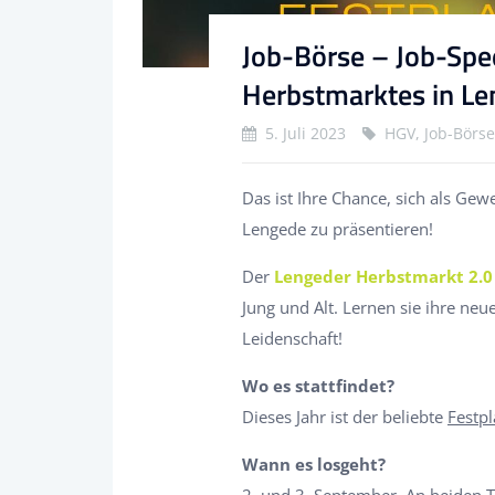
Job-Börse – Job-Spe
Herbstmarktes in L
5. Juli 2023
HGV, Job-Börs
Das ist Ihre Chance, sich als Ge
Lengede zu präsentieren!
Der
Lengeder Herbstmarkt 2.0
Jung und Alt. Lernen sie ihre neu
Leidenschaft!
Wo es stattfindet?
Dieses Jahr ist der beliebte
Festpl
Wann es losgeht?
2. und 3. September
. An beiden 