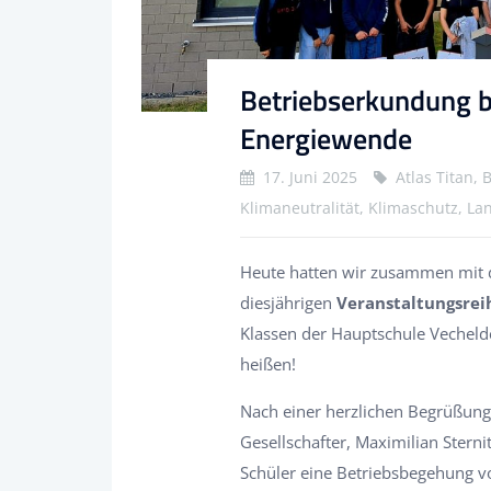
Betriebserkundung bei
Energiewende
17. Juni 2025
Atlas Titan,
Klimaneutralität, Klimaschutz, La
Heute hatten wir zusammen mit
diesjährigen
Veranstaltungsrei
Klassen der Hauptschule Vecheld
heißen!
Nach einer herzlichen Begrüßung
Gesellschafter, Maximilian Stern
Schüler eine Betriebsbegehung vo