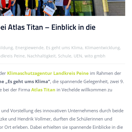
 Atlas Titan – Einblick in die
 Bildung, Energiewende, Es geht ums Klima, Klimaentwicklung,
ndkreis Peine, Nachhaltigkeit, Schule, UEN, wito gmbh
 der
Klimaschutzagentur Landkreis Peine
im Rahmen der
he „Es geht ums Klima“
, die spannende Gelegenheit, zwei 9.
e bei der Firma
Atlas Titan
in Vechelde willkommen zu
 und Vorstellung des innovativen Unternehmens durch beide
itzke und Hendrik Vollmer, durften die Schülerinnen und
r Ort erleben. Dabei erhielten sie spannende Einblicke in die