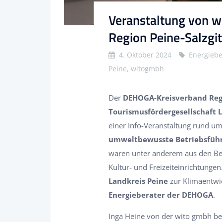
Veranstaltung von 
Region Peine-Salzgit
4. Oktober 2024
Energiebe
Peine, witogmbh
Der
DEHOGA-Kreisverband Regi
Tourismusfördergesellschaft 
einer Info-Veranstaltung rund 
umweltbewusste Betriebsfüh
waren unter anderem aus den Be
Kultur- und Freizeiteinrichtungen
Landkreis Peine
zur Klimaentwic
Energieberater der DEHOGA
.
Inga Heine von der wito gmbh be