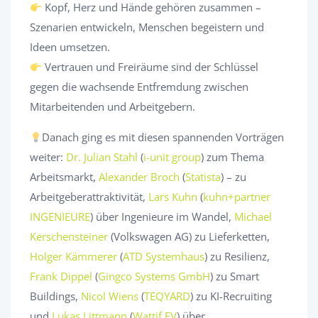
Kopf, Herz und Hände gehören zusammen –
Szenarien entwickeln, Menschen begeistern und
Ideen umsetzen.
Vertrauen und Freiräume sind der Schlüssel
gegen die wachsende Entfremdung zwischen
Mitarbeitenden und Arbeitgebern.
Danach ging es mit diesen spannenden Vorträgen
weiter:
Dr. Julian Stahl
(
i-unit group
) zum Thema
Arbeitsmarkt,
Alexander Broch
(
Statista
) – zu
Arbeitgeberattraktivität,
Lars Kuhn
(
kuhn+partner
INGENIEURE
) über Ingenieure im Wandel,
Michael
Kerschensteiner
(Volkswagen AG) zu Lieferketten,
Holger Kämmerer
(
ATD Systemhaus
) zu Resilienz,
Frank Dippel
(
Gingco Systems GmbH
) zu Smart
Buildings,
Nicol Wiens
(
TEQYARD
) zu KI-Recruiting
und
Lukas Littmann
(
Wattif EV
) über