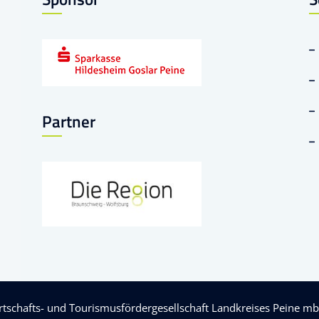
Partner
rtschafts- und Tourismusfördergesellschaft Landkreises Peine m