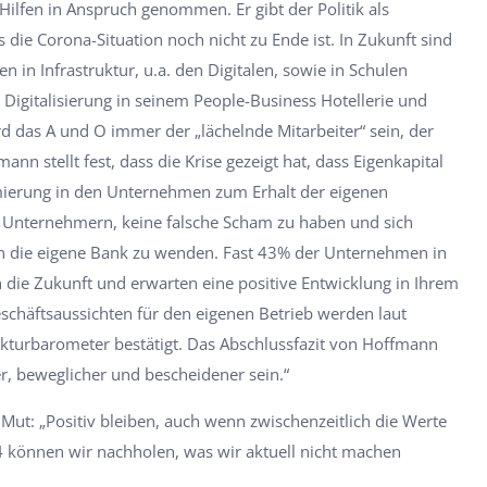
ilfen in Anspruch genommen. Er gibt der Politik als
 die Corona-Situation noch nicht zu Ende ist. In Zukunft sind
n in Infrastruktur, u.a. den Digitalen, sowie in Schulen
Digitalisierung in seinem People-Business Hotellerie und
rd das A und O immer der „lächelnde Mitarbeiter“ sein, der
n stellt fest, dass die Krise gezeigt hat, dass Eigenkapital
imierung in den Unternehmen zum Erhalt der eigenen
er Unternehmern, keine falsche Scham zu haben und sich
 an die eigene Bank zu wenden. Fast 43% der Unternehmen in
n die Zukunft und erwarten eine positive Entwicklung in Ihrem
eschäftsaussichten für den eigenen Betrieb werden laut
kturbarometer bestätigt. Das Abschlussfazit von Hoffmann
r, beweglicher und bescheidener sein.“
Mut: „Positiv bleiben, auch wenn zwischenzeitlich die Werte
24 können wir nachholen, was wir aktuell nicht machen