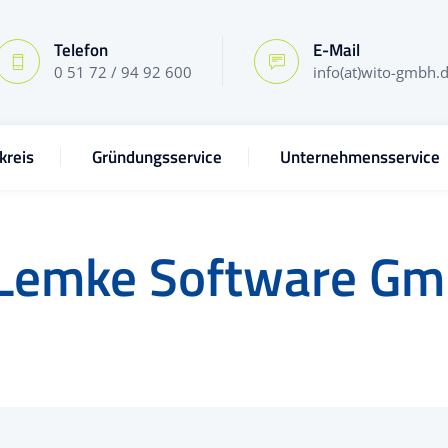
Telefon
E-Mail
0 51 72 / 94 92 600
info(at)wito-gmbh.
kreis
Gründungsservice
Unternehmensservice
Lemke Software G