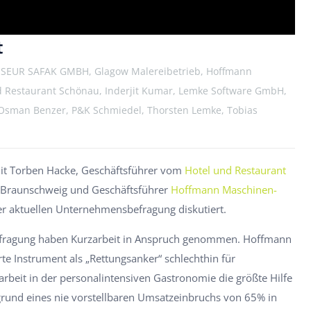
t
RISEUR SAFAK GMBH, Glagow Malereibetrieb, Hoffmann
Restaurant Schönau, Inderjit Kumar, Lemke Software GmbH,
 Osman Benzer, P&K Schmiedel, Thorsten Lemke, Tobias
 mit Torben Hacke, Geschäftsführer vom
Hotel und Restaurant
 Braunschweig und Geschäftsführer
Hoffmann Maschinen-
er aktuellen Unternehmensbefragung diskutiert.
fragung haben Kurzarbeit in Anspruch genommen. Hoffmann
te Instrument als „Rettungsanker“ schlechthin für
beit in der personalintensiven Gastronomie die größte Hilfe
grund eines nie vorstellbaren Umsatzeinbruchs von 65% in