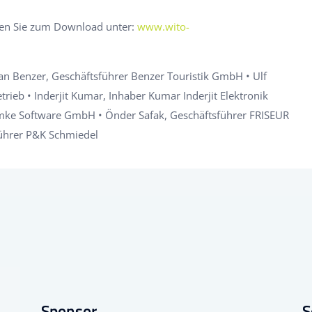
den Sie zum Download unter:
www.wito-
an Benzer, Geschäftsführer Benzer Touristik GmbH • Ulf
rieb • Inderjit Kumar, Inhaber Kumar Inderjit Elektronik
emke Software GmbH • Önder Safak, Geschäftsführer FRISEUR
ührer P&K Schmiedel
Sponsor
S