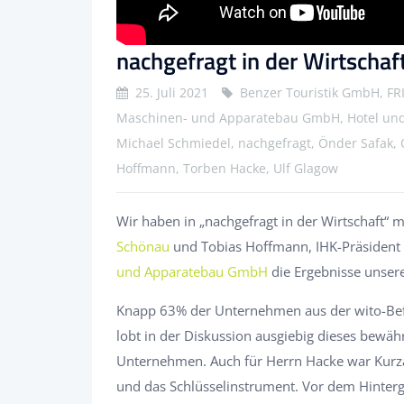
nachgefragt in der Wirtschaf
25. Juli 2021
Benzer Touristik GmbH, F
Maschinen- und Apparatebau GmbH, Hotel und 
Michael Schmiedel, nachgefragt, Önder Safak,
Hoffmann, Torben Hacke, Ulf Glagow
Wir haben in „nachgefragt in der Wirtschaft“
Schönau
und Tobias Hoffmann, IHK-Präsident
und Apparatebau GmbH
die Ergebnisse unser
Knapp 63% der Unternehmen aus der wito-Be
lobt in der Diskussion ausgiebig dieses bewähr
Unternehmen. Auch für Herrn Hacke war Kurzar
und das Schlüsselinstrument. Vor dem Hinter