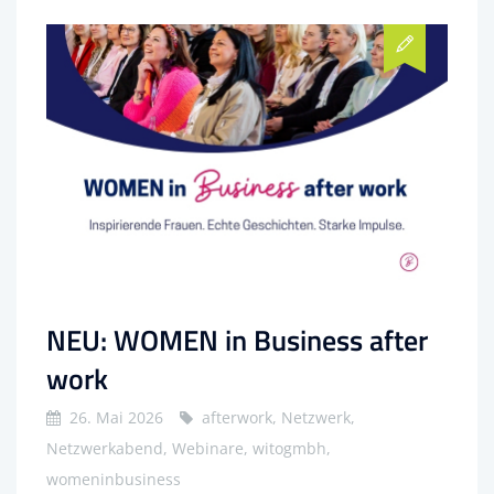
NEU: WOMEN in Business after
work
26. Mai 2026
afterwork, Netzwerk,
Netzwerkabend, Webinare, witogmbh,
womeninbusiness