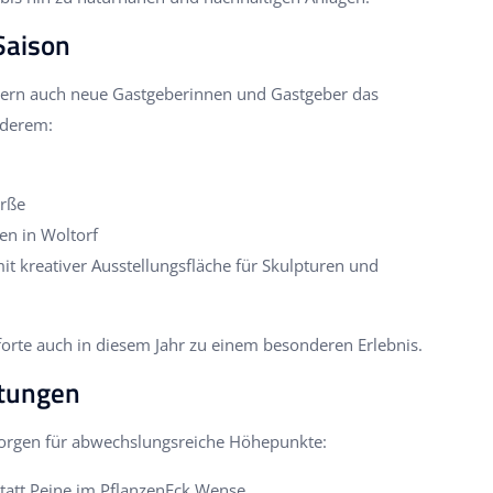
Saison
ern auch neue Gastgeberinnen und Gastgeber das
nderem:
erße
ten in Woltorf
mit kreativer Ausstellungsfläche für Skulpturen und
Pforte auch in diesem Jahr zu einem besonderen Erlebnis.
ltungen
 sorgen für abwechslungsreiche Höhepunkte:
tatt Peine im PflanzenEck Wense