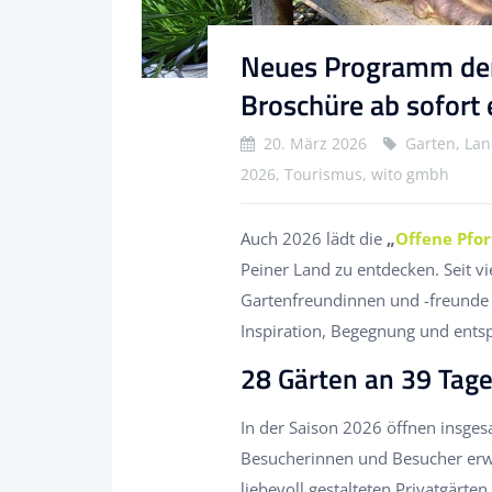
Neues Programm der
Broschüre ab sofort e
20. März 2026
Garten, Lan
2026, Tourismus, wito gmbh
Auch 2026 lädt die
„
Offene Pfor
Peiner Land zu entdecken. Seit vi
Gartenfreundinnen und -freunde
Inspiration, Begegnung und ent
28 Gärten an 39 Tage
In der Saison 2026 öffnen insge
Besucherinnen und Besucher erw
liebevoll gestalteten Privatgärte