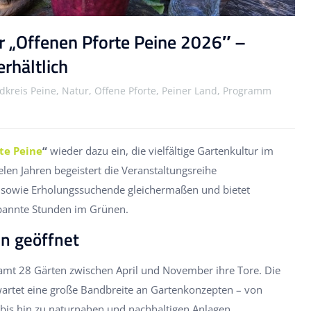
 „Offenen Pforte Peine 2026″ –
rhältlich
dkreis Peine, Natur, Offene Pforte, Peiner Land, Programm
te Peine
“
wieder dazu ein, die vielfältige Gartenkultur im
elen Jahren begeistert die Veranstaltungsreihe
 sowie Erholungssuchende gleichermaßen und bietet
spannte Stunden im Grünen.
n geöffnet
samt 28 Gärten zwischen April und November ihre Tore. Die
artet eine große Bandbreite an Gartenkonzepten – von
n bis hin zu naturnahen und nachhaltigen Anlagen.