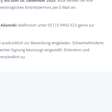
ung
bis zum 20. Dezember 2025
. Bitte senden Sie Ihre
estmöglichen Eintrittstermins per E-Mail an:
 Adamski
telefonisch unter 05172-9492 623 gerne zur
 ausdrücklich zur Bewerbung eingeladen. Schwerbehinderte
eicher Eignung bevorzugt eingestellt. Diskretion und
verständlich zu.