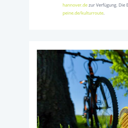
hannover.de
zur Verfügung. Die 
peine.de/kulturroute
.