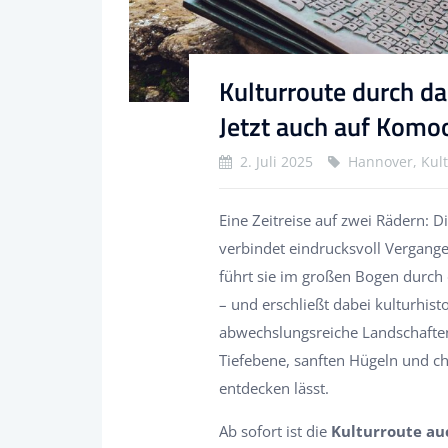
Kulturroute durch d
Jetzt auch auf Komo
2. Juli 2025
Hannover, Kult
Eine Zeitreise auf zwei Rädern: 
verbindet eindrucksvoll Vergang
führt sie im großen Bogen durch
– und erschließt dabei kulturhi
abwechslungsreiche Landschaften
Tiefebene, sanften Hügeln und c
entdecken lässt.
Ab sofort ist die
Kulturroute au