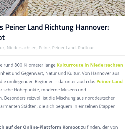
as Peiner Land Richtung Hannover:
ot
ur, Niedersachsen, Peine, Peiner Land, Radtour
Die rund 800 Kilometer lange
Kulturroute in Niedersachsen
enheit und Gegenwart, Natur und Kultur. Von Hannover aus
 die umliegenden Regionen – darunter auch das
Peiner Land
storische Höhepunkte, moderne Museen und
. Besonders reizvoll ist die Mischung aus norddeutscher
harmanten Städten, die sich bequem in einzelnen Etappen
ch auf der Online-Plattform Komoot
zu finden, der von