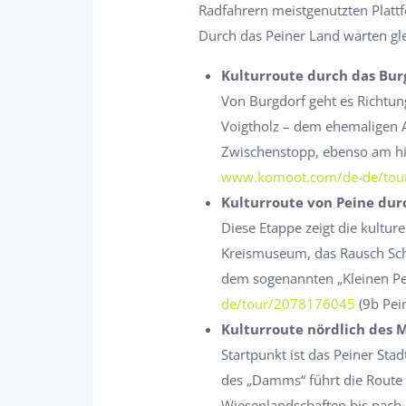
Radfahrern meistgenutzten Plattf
Durch das Peiner Land warten gl
Kulturroute durch das Burg
Von Burgdorf geht es Richtun
Voigtholz – dem ehemaligen A
Zwischenstopp, ebenso am hi
www.komoot.com/de-de/tou
Kulturroute von Peine durc
Diese Etappe zeigt die kulture
Kreismuseum, das Rausch Scho
dem sogenannten „Kleinen Pe
de/tour/2078176045
(9b Pei
Kulturroute nördlich des M
Startpunkt ist das Peiner Sta
des „Damms“ führt die Route
Wiesenlandschaften bis nach