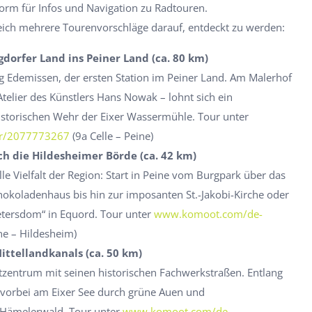
orm für Infos und Navigation zu Radtouren.
eich mehrere Tourenvorschläge darauf, entdeckt zu werden:
dorfer Land ins Peiner Land (ca. 80 km)
g Edemissen, der ersten Station im Peiner Land. Am Malerhof
telier des Künstlers Hans Nowak – lohnt sich ein
storischen Wehr der Eixer Wassermühle. Tour unter
r/2077773267
(9a Celle – Peine)
h die Hildesheimer Börde (ca. 42 km)
lle Vielfalt der Region: Start in Peine vom Burgpark über das
koladenhaus bis hin zur imposanten St.-Jakobi-Kirche oder
tersdom“ in Equord. Tour unter
www.komoot.com/de-
ne – Hildesheim)
ittellandkanals (ca. 50 km)
dtzentrum mit seinen historischen Fachwerkstraßen. Entlang
 vorbei am Eixer See durch grüne Auen und
 Hämelerwald. Tour unter
www.komoot.com/de-