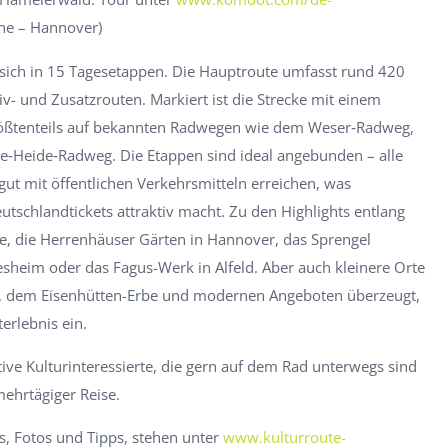
ine – Hannover)
 sich in 15 Tagesetappen. Die Hauptroute umfasst rund 420
iv- und Zusatzrouten. Markiert ist die Strecke mit einem
t größtenteils auf bekannten Radwegen wie dem Weser‐Radweg,
‐Heide‐Radweg. Die Etappen sind ideal angebunden – alle
 gut mit öffentlichen Verkehrsmitteln erreichen, was
tschlandtickets attraktiv macht. Zu den Highlights entlang
le, die Herrenhäuser Gärten in Hannover, das Sprengel
heim oder das Fagus-Werk in Alfeld. Aber auch kleinere Orte
adt, dem Eisenhütten-Erbe und modernen Angeboten überzeugt,
erlebnis ein.
ktive Kulturinteressierte, die gern auf dem Rad unterwegs sind
mehrtägiger Reise.
ks, Fotos und Tipps, stehen unter
www.kulturroute-