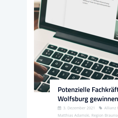
Potenzielle Fachkrä
Wolfsburg gewinne
3. Dezember 2021
Allianz
Matthias Adamski, Region Braunsc