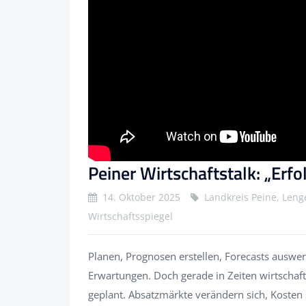
Peiner Wirtschaftstalk: „Erfo
14. Oktober 2025
Landkreis Peine, Leng
Wirtschaftsspiegel
Planen, Prognosen erstellen, Forecasts auswe
Erwartungen. Doch gerade in Zeiten wirtschaftl
geplant. Absatzmärkte verändern sich, Kosten