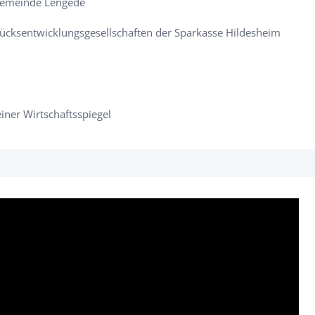
 Gemeinde Lengede
tücksentwicklungsgesellschaften der Sparkasse Hildesheim
einer Wirtschaftsspiegel