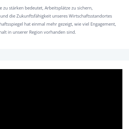
e zu stärken bedeutet, Arbeitsplätze zu sichern,
und die Zukunftsfähigkeit unseres Wirtschaftsstandortes
chaftsspiegel hat einmal mehr gezeigt, wie viel Engagement,
lt in unserer Region vorhanden sind.