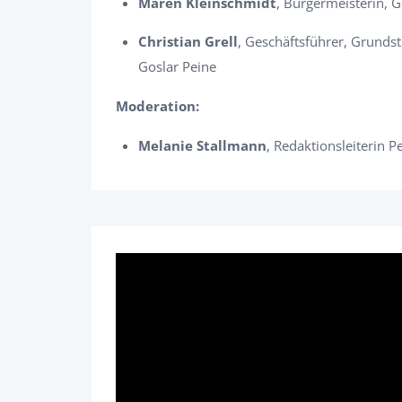
Maren Kleinschmidt
, Bürgermeisterin,
Christian Grell
, Geschäftsführer, Grunds
Goslar Peine
Moderation:
Melanie Stallmann
, Redaktionsleiterin P