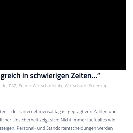
lgreich in schwierigen Zeiten…“
ede, PAZ, Peiner Wirtschaftstalk, Wirtschaftsförderung,
rten – der Unternehmensalltag ist geprägt von Zahlen und
icher Unsicherheit zeigt sich: Nicht immer läuft alles wie
 steigen, Personal- und Standortentscheidungen werden