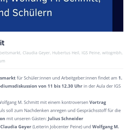
it
rbeitsmarkt, Claudia Geyer, Hubertus Heil, IGS Peine, witogmbh,
rum
tsmarkt
für Schüler:innen und Arbeitgeber:innen findet am
1.
iumsdiskussion von 11 bis 12.30 Uhr
in der Aula der IGS
 Wolfgang M. Schmitt mit einem kontroversen
Vortrag
puls soll zum Nachdenken anregen und Gesprächsstoff für die
ion
mit unseren Gästen:
Julius Schneider
,
Claudia Geyer
(Leiterin Jobcenter Peine) und
Wolfgang M.