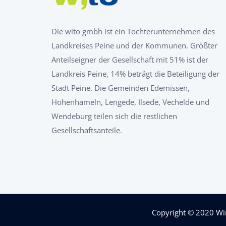
Die wito gmbh ist ein Tochterunternehmen des
Landkreises Peine und der Kommunen. Größter
Anteilseigner der Gesellschaft mit 51% ist der
Landkreis Peine, 14% beträgt die Beteiligung der
Stadt Peine. Die Gemeinden Edemissen,
Hohenhameln, Lengede, Ilsede, Vechelde und
Wendeburg teilen sich die restlichen
Gesellschaftsanteile.
Copyright © 2020
Wi