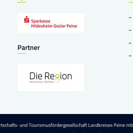
Partner
rtschafts- und Tourismusfördergesellschaft Landkreises Peine m