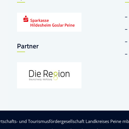
Partner
rtschafts- und Tourismusfördergesellschaft Landkreises Peine m