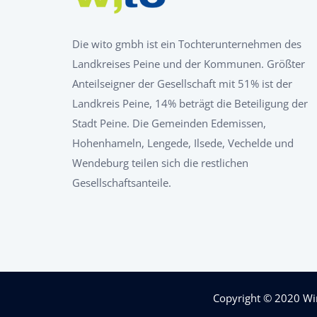
Die wito gmbh ist ein Tochterunternehmen des
Landkreises Peine und der Kommunen. Größter
Anteilseigner der Gesellschaft mit 51% ist der
Landkreis Peine, 14% beträgt die Beteiligung der
Stadt Peine. Die Gemeinden Edemissen,
Hohenhameln, Lengede, Ilsede, Vechelde und
Wendeburg teilen sich die restlichen
Gesellschaftsanteile.
Copyright © 2020
Wi