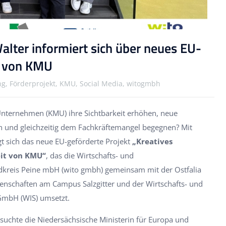
alter informiert sich über neues EU-
g von KMU
ung, Förderprojekt, KMU, Social Media, witogmbh
Unternehmen (KMU) ihre Sichtbarkeit erhöhen, neue
und gleichzeitig dem Fachkräftemangel begegnen? Mit
gt sich das neue EU-geförderte Projekt
„Kreatives
eit von KMU“
, das die Wirtschafts- und
dkreis Peine mbH (wito gmbh) gemeinsam mit der Ostfalia
nschaften am Campus Salzgitter und der Wirtschafts- und
 GmbH (WIS) umsetzt.
chte die Niedersächsische Ministerin für Europa und