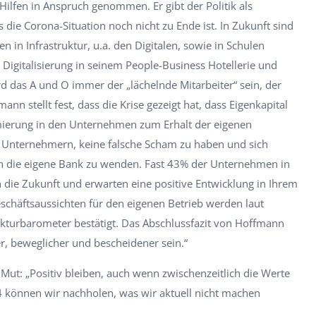
ilfen in Anspruch genommen. Er gibt der Politik als
 die Corona-Situation noch nicht zu Ende ist. In Zukunft sind
n in Infrastruktur, u.a. den Digitalen, sowie in Schulen
Digitalisierung in seinem People-Business Hotellerie und
rd das A und O immer der „lächelnde Mitarbeiter“ sein, der
n stellt fest, dass die Krise gezeigt hat, dass Eigenkapital
imierung in den Unternehmen zum Erhalt der eigenen
er Unternehmern, keine falsche Scham zu haben und sich
 an die eigene Bank zu wenden. Fast 43% der Unternehmen in
n die Zukunft und erwarten eine positive Entwicklung in Ihrem
eschäftsaussichten für den eigenen Betrieb werden laut
kturbarometer bestätigt. Das Abschlussfazit von Hoffmann
r, beweglicher und bescheidener sein.“
Mut: „Positiv bleiben, auch wenn zwischenzeitlich die Werte
24 können wir nachholen, was wir aktuell nicht machen