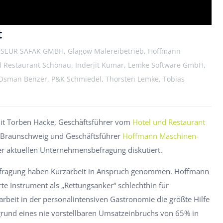
t
RISEUR SAFAK GMBH, Glagow Malereibetrieb, Hoffmann
Restaurant Schönau, Inderjit Kumar, Lemke Software GmbH,
 Osman Benzer, P&K Schmiedel, Thorsten Lemke, Tobias
 mit Torben Hacke, Geschäftsführer vom
Hotel und Restaurant
 Braunschweig und Geschäftsführer
Hoffmann Maschinen-
er aktuellen Unternehmensbefragung diskutiert.
fragung haben Kurzarbeit in Anspruch genommen. Hoffmann
te Instrument als „Rettungsanker“ schlechthin für
beit in der personalintensiven Gastronomie die größte Hilfe
grund eines nie vorstellbaren Umsatzeinbruchs von 65% in