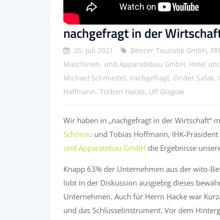
nachgefragt in der Wirtschaf
25. Juli 2021
Benzer Touristik GmbH, F
Maschinen- und Apparatebau GmbH, Hotel und 
Michael Schmiedel, nachgefragt, Önder Safak,
Hoffmann, Torben Hacke, Ulf Glagow
Wir haben in „nachgefragt in der Wirtschaft“
Schönau
und Tobias Hoffmann, IHK-Präsident
und Apparatebau GmbH
die Ergebnisse unser
Knapp 63% der Unternehmen aus der wito-Be
lobt in der Diskussion ausgiebig dieses bewähr
Unternehmen. Auch für Herrn Hacke war Kurzar
und das Schlüsselinstrument. Vor dem Hinter