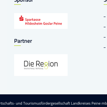
Partner
rtschafts- und Tourismusfördergesellschaft Landkreises Peine m