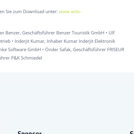
den Sie zum Download unter:
www.wito-
an Benzer, Geschäftsführer Benzer Touristik GmbH • Ulf
rieb • Inderjit Kumar, Inhaber Kumar Inderjit Elektronik
emke Software GmbH • Önder Safak, Geschäftsführer FRISEUR
ührer P&K Schmiedel
Sponsor
S