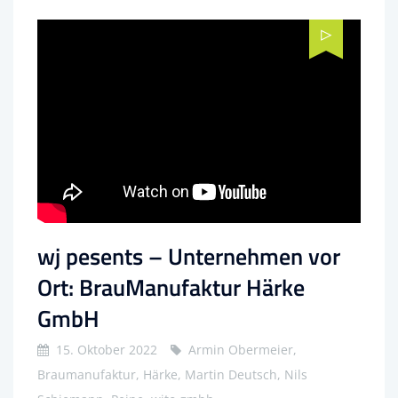
wj pesents – Unternehmen vor
Ort: BrauManufaktur Härke
GmbH
15. Oktober 2022
Armin Obermeier,
Braumanufaktur, Härke, Martin Deutsch, Nils