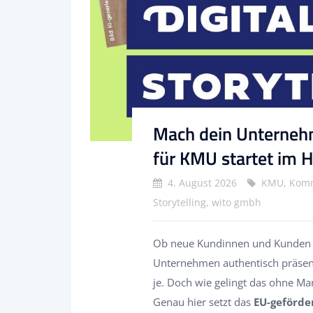
Mach dein Unterneh
für KMU startet im 
4. August 2026
KMU, Kommu
Storytelling, wito gmbh
Ob neue Kundinnen und Kunden g
Unternehmen authentisch präsenti
je. Doch wie gelingt das ohne Ma
Genau hier setzt das
EU-geförder