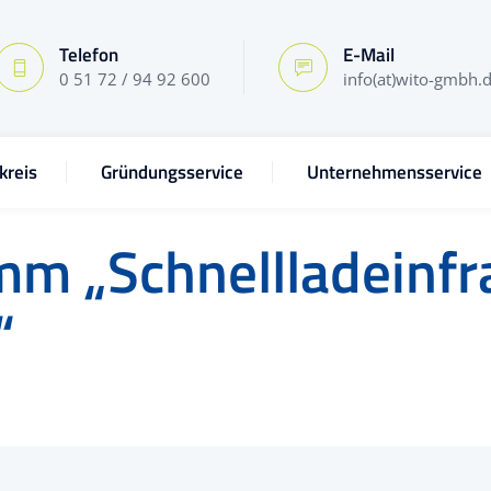
Telefon
E-Mail
0 51 72 / 94 92 600
info(at)wito-gmbh.
kreis
Gründungsservice
Unternehmensservice
m „Schnellladeinfra
“