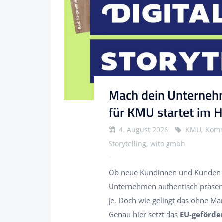
Mach dein Unterneh
für KMU startet im 
4. August 2026
KMU, Kommu
Storytelling, wito gmbh
Ob neue Kundinnen und Kunden g
Unternehmen authentisch präsenti
je. Doch wie gelingt das ohne Ma
Genau hier setzt das
EU-geförder