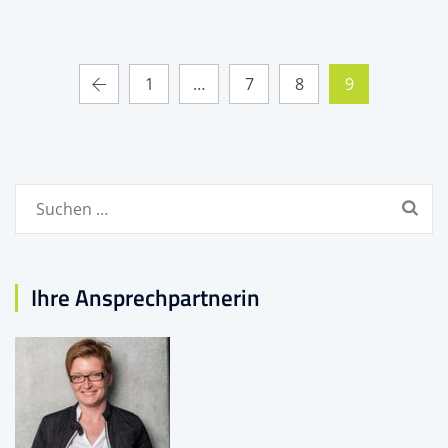
1
…
7
8
9
Suchen
nach:
Ihre Ansprechpartnerin